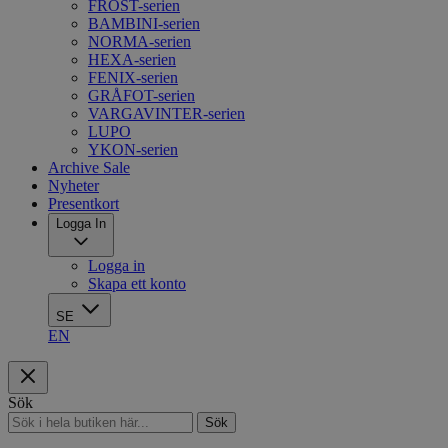
FROST-serien
BAMBINI-serien
NORMA-serien
HEXA-serien
FENIX-serien
GRÅFOT-serien
VARGAVINTER-serien
LUPO
YKON-serien
Archive Sale
Nyheter
Presentkort
Logga In
Logga in
Skapa ett konto
SE
EN
Sök
Sök