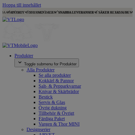
Hoppa till innehållet
ODA OMDÖMEN
MYCKET GODA OMDÖMEN
SVENSKT LAGER: SNABBA LEVERANSER
SNABBA LEVERANSER & SÄKER BETALNING
SÄKER KLARNA-BETA
Produkter
Toggle submenu for Produkter
Alla Produkter
Se alla produkter
Kokkärl & Pannor
Salt- & Pepparkvarnar
Knivar & Skärbrädor
Bestick
Servis & Glas
Övrig dukning
Tillbehör & Övrigt
Färdiga Paket
Vargen & Thor MINI
Designserier
ARVET