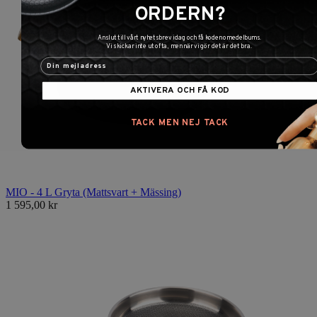
ORDERN?
Anslut till vårt nyhetsbrev idag och få koden omedelbums.
Vi skickar inte ut ofta, men när vi gör det är det bra.
AKTIVERA OCH FÅ KOD
TACK MEN NEJ TACK
MIO - 4 L Gryta (Mattsvart + Mässing)
1 595,00 kr