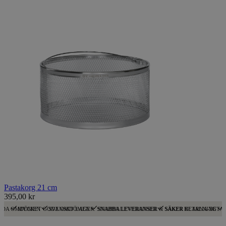
Pastakorg 21 cm
395,00 kr
ODA OMDÖMEN
MYCKET GODA OMDÖMEN
SVENSKT LAGER: SNABBA LEVERANSER
SNABBA LEVERANSER & SÄKER BETALNING
SÄKER KLARNA-BETA