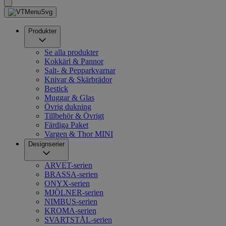
Produkter
Se alla produkter
Kokkärl & Pannor
Salt- & Pepparkvarnar
Knivar & Skärbrädor
Bestick
Muggar & Glas
Övrig dukning
Tillbehör & Övrigt
Färdiga Paket
Vargen & Thor MINI
Designserier
ARVET-serien
BRASSA-serien
ONYX-serien
MJÖLNER-serien
NIMBUS-serien
KROMA-serien
SVARTSTÅL-serien