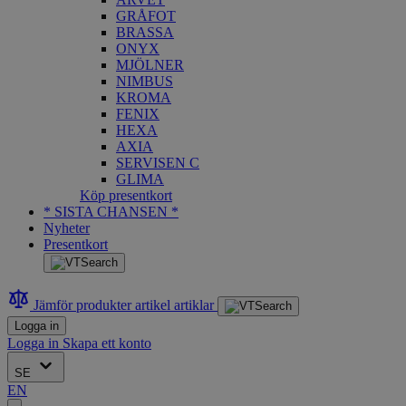
GRÅFOT
BRASSA
ONYX
MJÖLNER
NIMBUS
KROMA
FENIX
HEXA
AXIA
SERVISEN C
GLIMA
Köp presentkort
* SISTA CHANSEN *
Nyheter
Presentkort
Jämför produkter
artikel
artiklar
Logga in
Logga in
Skapa ett konto
SE
EN