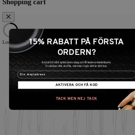
Shopping cart
15% RABATT PÅ FÖRSTA
Loading...
ORDERN?
Home
/
Utgående produkter
Anslut till vårt nyhetsbrev idag och få koden omedelbums.
Vi skickar inte ut ofta, men när vi gör det är det bra.
AKTIVERA OCH FÅ KOD
TACK MEN NEJ TACK