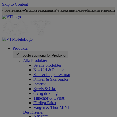
Skip to Content
UNIQUE DESIGN
FREE SHIPPING AND RETURNS
QUALITY MATERIALS
1-3 DAYS SHIPPING
FAST SHIPPING WORLDWIDE FROM SWE
30 DAYS OPEN PURC
Produkter
Toggle submenu for Produkter
Alla Produkter
Se alla produkter
Kokkärl & Pannor
Salt- & Pepparkvarnar
Knivar & Skärbrädor
Bestick
Servis & Glas
Övrig dukning
Tillbehör & Övrigt
Färdiga Paket
Vargen & Thor MINI
Designserier
ARVET