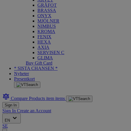
GRÅFOT
BRASSA
ONYX
MJÖLNER
NIMBUS
KROMA
FENIX
HEXA
AXIA
SERVISEN C
GLIMA
Buy Gift Card
* SISTA CHANSEN *
Nyheter
Presentkort
Compare Products
item
items
Sign In
Sign In
Create an Account
EN
SE