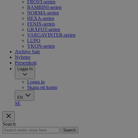
FROST-serien
BAMBINI-serien
NORMA-serien
HEXA-serien
FENIX-serien
GRÅFOT-serien
VARGAVINTER-serien
LUPO
YKON-serien
Archive Sale
Nyheter
Presentkort
Logga In
Logga in
Skapa ett konto
EN
SE
Search
Search