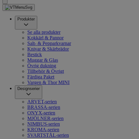
Produkter
Se alla produkter
Kokkärl & Pannor
Salt- & Pepparkvarnar
Knivar & Skärbrädor
Bestick
Muggar & Glas
Övrig dukning
Tillbehör & Övrigt
Färdiga Paket
Vargen & Thor MINI
Designserier
ARVET-serien
BRASSA-serien
ONYX-serien
MJÖLNER-serien
NIMBUS-serien
KROMA-serien
SVARTSTÅL-serien