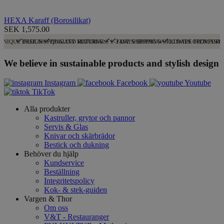
HEXA Karaff (Borosilikat)
SEK 1,575.00
UNIQUE DESIGN
FREE SHIPPING AND RETURNS
QUALITY MATERIALS
1-3 DAYS SHIPPING
FAST SHIPPING WORLDWIDE FROM SWE
30 DAYS OPEN PURC
We believe in sustainable products and stylish design
Instagram
Facebook
Youtube
TikTok
Alla produkter
Kastruller, grytor och pannor
Servis & Glas
Knivar och skärbrädor
Bestick och dukning
Behöver du hjälp
Kundservice
Beställning
Integritetspolicy
Kok- & stek-guiden
Vargen & Thor
Om oss
V&T - Restauranger