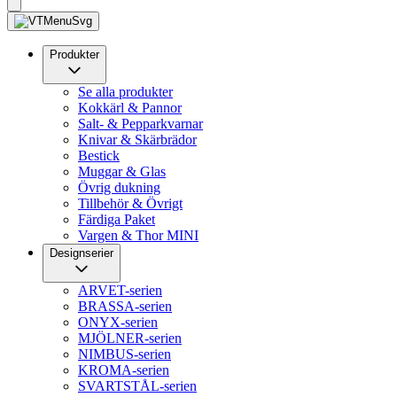
Produkter
Se alla produkter
Kokkärl & Pannor
Salt- & Pepparkvarnar
Knivar & Skärbrädor
Bestick
Muggar & Glas
Övrig dukning
Tillbehör & Övrigt
Färdiga Paket
Vargen & Thor MINI
Designserier
ARVET-serien
BRASSA-serien
ONYX-serien
MJÖLNER-serien
NIMBUS-serien
KROMA-serien
SVARTSTÅL-serien