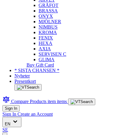
GRÅFOT
BRASSA
ONYX
MJÖLNER
NIMBUS
KROMA
FENIX
HEXA
AXIA
SERVISEN C
GLIMA
Buy Gift Card
* SISTA CHANSEN *
Nyheter
Presentkort
Compare Products
item
items
Sign In
Sign In
Create an Account
EN
SE