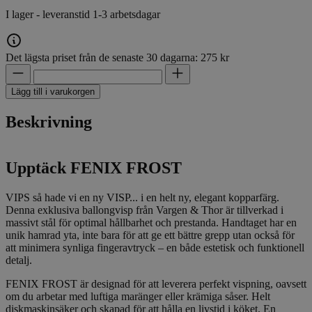
I lager - leveranstid 1-3 arbetsdagar
Det lägsta priset från de senaste 30 dagarna: 275 kr
Lägg till i varukorgen
Beskrivning
Upptäck FENIX FROST
VIPS så hade vi en ny VISP... i en helt ny, elegant kopparfärg.
Denna exklusiva ballongvisp från Vargen & Thor är tillverkad i
massivt stål för optimal hållbarhet och prestanda. Handtaget har en
unik hamrad yta, inte bara för att ge ett bättre grepp utan också för
att minimera synliga fingeravtryck – en både estetisk och funktionell
detalj.
FENIX FROST är designad för att leverera perfekt vispning, oavsett
om du arbetar med luftiga maränger eller krämiga såser. Helt
diskmaskinsäker och skapad för att hålla en livstid i köket. En