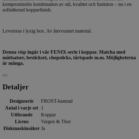
kompromisslös kombination av stil, kvalitet och funktion – nu i en
sofistikerad kopparfinish.
Levereras i lyxig box. Av återvunnet material.
Denna visp ingår i vår FENIX-serie i koppar. Matcha med
måttsatser, bestickset, chopsticks, tårtspade m.m. Möjligheterna
är många.
Detaljer
Designserie
FROST-hamrad
Antal i varje set
1
Utförande
Koppar
Licens
Vargen & Thor
Diskmaskinsäker
Ja