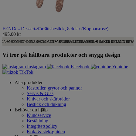
FENIX - Dessert-/förrättsbestick, 8 delar (Koppar-rosé)
495,00 kr
ODA OMDÖMEN
MYCKET GODA OMDÖMEN
SVENSKT LAGER: SNABBA LEVERANSER
SNABBA LEVERANSER & SÄKER BETALNING
SÄKER KLARNA-BETA
Vi tror på hållbara produkter och snygg design
Instagram
Facebook
Youtube
TikTok
Alla produkter
Kastruller, grytor och pannor
Servis & Glas
Knivar och skärbrädor
Bestick och dukning
Behöver du hjälp
Kundservice
Beställning
Integritetspolicy
Kok- & stek-guiden