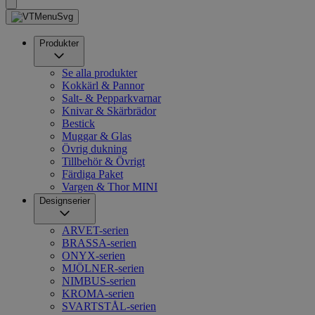
Produkter
Se alla produkter
Kokkärl & Pannor
Salt- & Pepparkvarnar
Knivar & Skärbrädor
Bestick
Muggar & Glas
Övrig dukning
Tillbehör & Övrigt
Färdiga Paket
Vargen & Thor MINI
Designserier
ARVET-serien
BRASSA-serien
ONYX-serien
MJÖLNER-serien
NIMBUS-serien
KROMA-serien
SVARTSTÅL-serien