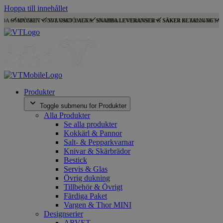
Hoppa till innehållet
ODA OMDÖMEN
MYCKET GODA OMDÖMEN
SVENSKT LAGER: SNABBA LEVERANSER
SNABBA LEVERANSER & SÄKER BETALNING
SÄKER KLARNA-BETA
Produkter
Toggle submenu for Produkter
Alla Produkter
Se alla produkter
Kokkärl & Pannor
Salt- & Pepparkvarnar
Knivar & Skärbrädor
Bestick
Servis & Glas
Övrig dukning
Tillbehör & Övrigt
Färdiga Paket
Vargen & Thor MINI
Designserier
ARVET