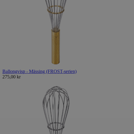
Ballongvisp - Mässing (FROST-serien)
275,00 kr