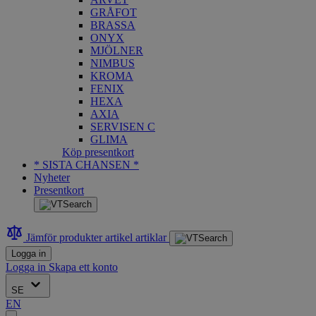
GRÅFOT
BRASSA
ONYX
MJÖLNER
NIMBUS
KROMA
FENIX
HEXA
AXIA
SERVISEN C
GLIMA
Köp presentkort
* SISTA CHANSEN *
Nyheter
Presentkort
Jämför produkter
artikel
artiklar
Logga in
Logga in
Skapa ett konto
SE
EN