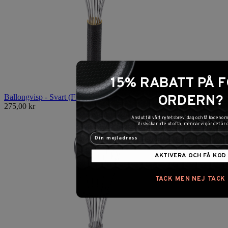
15% RABATT PÅ 
ORDERN?
Ballongvisp - Svart (FROST-serien)
275,00 kr
Anslut till vårt nyhetsbrev idag och få koden 
Vi skickar inte ut ofta, men när vi gör det är 
AKTIVERA OCH FÅ KOD
TACK MEN NEJ TACK