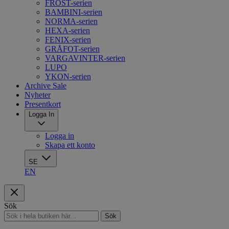
FROST-serien
BAMBINI-serien
NORMA-serien
HEXA-serien
FENIX-serien
GRÅFOT-serien
VARGAVINTER-serien
LUPO
YKON-serien
Archive Sale
Nyheter
Presentkort
Logga In
Logga in
Skapa ett konto
SE
EN
Sök
Sök