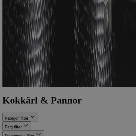
Kokkärl & Pannor
Kategori
filter
Färg
filter
Designserie
filter