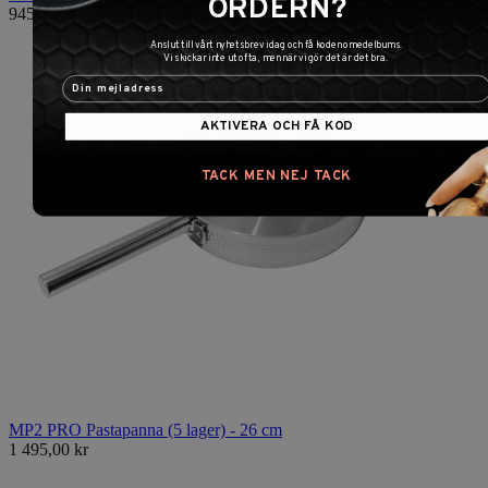
ORDERN?
945,00 kr
Anslut till vårt nyhetsbrev idag och få koden omedelbums.
Vi skickar inte ut ofta, men när vi gör det är det bra.
AKTIVERA OCH FÅ KOD
TACK MEN NEJ TACK
MP2 PRO Pastapanna (5 lager) - 26 cm
1 495,00 kr