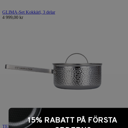
GLIMA-Set Kokkärl, 3 delar
4 999,00 kr
15% RABATT PÅ FÖRSTA
TEDDY - 1 L Kastrull (Polerat Stål), KROMA-serien