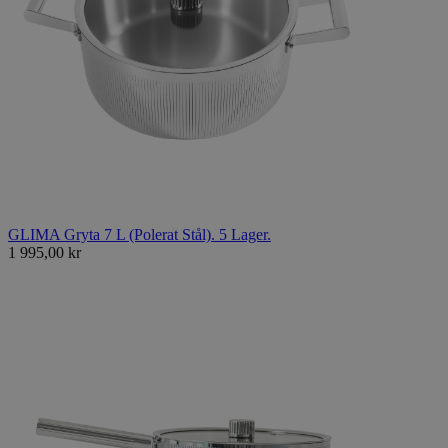
GLIMA Gryta 7 L (Polerat Stål). 5 Lager.
1 995,00 kr