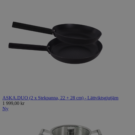
ASKA.DUO (2 x Stekpanna, 22 + 28 cm) - Lättviktsgjutjärn
1 999,00 kr
Ny