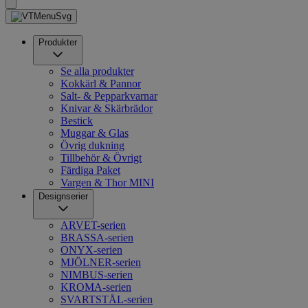
Produkter
Se alla produkter
Kokkärl & Pannor
Salt- & Pepparkvarnar
Knivar & Skärbrädor
Bestick
Muggar & Glas
Övrig dukning
Tillbehör & Övrigt
Färdiga Paket
Vargen & Thor MINI
Designserier
ARVET-serien
BRASSA-serien
ONYX-serien
MJÖLNER-serien
NIMBUS-serien
KROMA-serien
SVARTSTÅL-serien