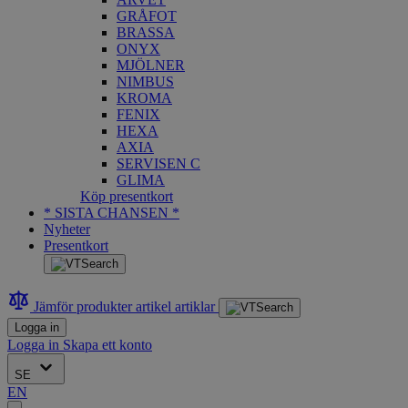
GRÅFOT
BRASSA
ONYX
MJÖLNER
NIMBUS
KROMA
FENIX
HEXA
AXIA
SERVISEN C
GLIMA
Köp presentkort
* SISTA CHANSEN *
Nyheter
Presentkort
Jämför produkter
artikel
artiklar
Logga in
Logga in
Skapa ett konto
SE
EN