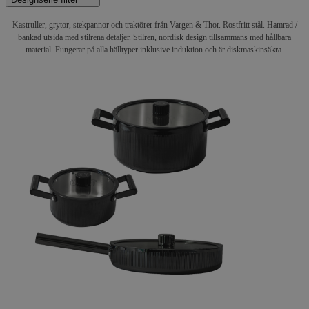
Kastruller, grytor, stekpannor och traktörer från Vargen & Thor. Rostfritt stål. Hamrad /
bankad utsida med stilrena detaljer. Stilren, nordisk design tillsammans med hållbara
material. Fungerar på alla hälltyper inklusive induktion och är diskmaskinsäkra.