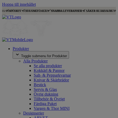
Hoppa till innehållet
ODA OMDÖMEN
MYCKET GODA OMDÖMEN
SVENSKT LAGER: SNABBA LEVERANSER
SNABBA LEVERANSER & SÄKER BETALNING
SÄKER KLARNA-BETA
Produkter
Toggle submenu for Produkter
Alla Produkter
Se alla produkter
Kokkärl & Pannor
Salt- & Pepparkvarnar
Knivar & Skärbrädor
Bestick
Servis & Glas
Övrig dukning
Tillbehör & Övrigt
Färdiga Paket
Vargen & Thor MINI
Designserier
ARVET