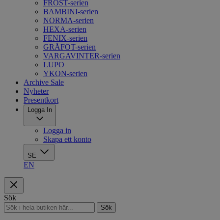
FROST-serien
BAMBINI-serien
NORMA-serien
HEXA-serien
FENIX-serien
GRÅFOT-serien
VARGAVINTER-serien
LUPO
YKON-serien
Archive Sale
Nyheter
Presentkort
Logga In
Logga in
Skapa ett konto
SE
EN
Sök
Sök