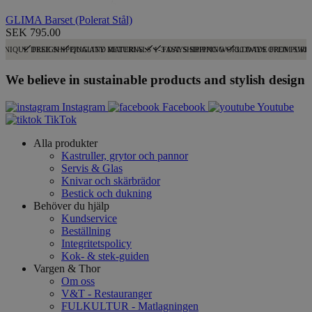
GLIMA Barset (Polerat Stål)
SEK 795.00
UNIQUE DESIGN
FREE SHIPPING AND RETURNS
QUALITY MATERIALS
1-3 DAYS SHIPPING
FAST SHIPPING WORLDWIDE FROM SWE
30 DAYS OPEN PURC
We believe in sustainable products and stylish design
Instagram
Facebook
Youtube
TikTok
Alla produkter
Kastruller, grytor och pannor
Servis & Glas
Knivar och skärbrädor
Bestick och dukning
Behöver du hjälp
Kundservice
Beställning
Integritetspolicy
Kok- & stek-guiden
Vargen & Thor
Om oss
V&T - Restauranger
FULKULTUR - Matlagningen