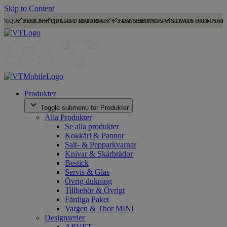
Skip to Content
UNIQUE DESIGN
FREE SHIPPING AND RETURNS
QUALITY MATERIALS
1-3 DAYS SHIPPING
FAST SHIPPING WORLDWIDE FROM SWE
30 DAYS OPEN PURC
Produkter
Toggle submenu for Produkter
Alla Produkter
Se alla produkter
Kokkärl & Pannor
Salt- & Pepparkvarnar
Knivar & Skärbrädor
Bestick
Servis & Glas
Övrig dukning
Tillbehör & Övrigt
Färdiga Paket
Vargen & Thor MINI
Designserier
ARVET