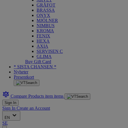
GRÅFOT
BRASSA
ONYX
MJÖLNER
NIMBUS
KROMA
FENIX
HEXA
AXIA
SERVISEN C
GLIMA
Buy Gift Card
* SISTA CHANSEN *
Nyheter
Presentkort
Compare Products
item
items
Sign In
Sign In
Create an Account
EN
SE