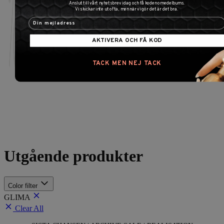
Anslut till vårt nyhetsbrev idag och få koden omedelbums.
Vi skickar inte ut ofta, men när vi gör det är det bra.
AKTIVERA OCH FÅ KOD
TACK MEN NEJ TACK
Utgående produkter
Color
filter
GLIMA
Clear All