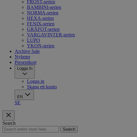
FROST-serien
BAMBINI-serien
NORMA-serien
HEXA-serien
FENIX-serien
GRÅFOT-serien
VARGAVINTER-serien
LUPO
YKON-serien
Archive Sale
Nyheter
Presentkort
Logga In
Logga in
Skapa ett konto
EN
SE
Search
Search