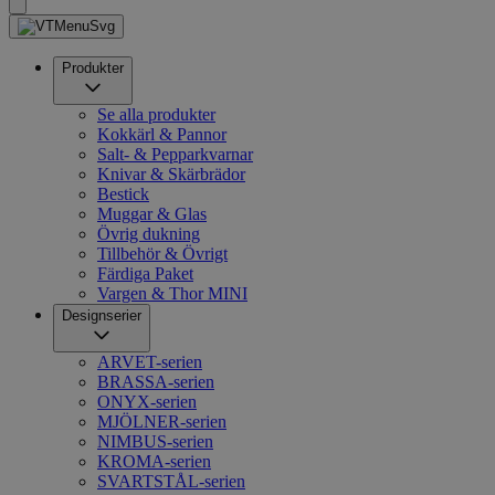
Produkter
Se alla produkter
Kokkärl & Pannor
Salt- & Pepparkvarnar
Knivar & Skärbrädor
Bestick
Muggar & Glas
Övrig dukning
Tillbehör & Övrigt
Färdiga Paket
Vargen & Thor MINI
Designserier
ARVET-serien
BRASSA-serien
ONYX-serien
MJÖLNER-serien
NIMBUS-serien
KROMA-serien
SVARTSTÅL-serien