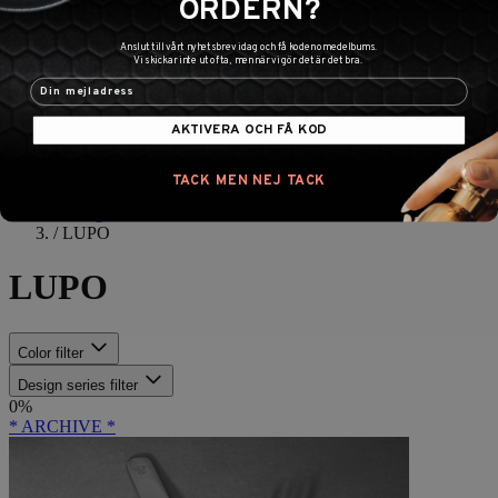
ORDERN?
Shopping cart
Anslut till vårt nyhetsbrev idag och få koden omedelbums.
Vi skickar inte ut ofta, men när vi gör det är det bra.
AKTIVERA OCH FÅ KOD
Loading...
TACK MEN NEJ TACK
Home
/
Design Series
/
LUPO
LUPO
Color
filter
Design series
filter
0%
* ARCHIVE *