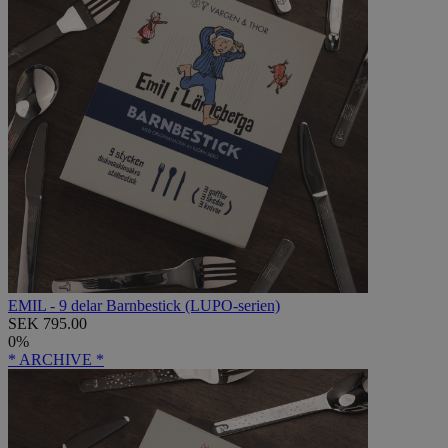
EMIL - 9 delar Barnbestick (LUPO-serien)
SEK 795.00
0%
* ARCHIVE *