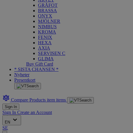
GRÅFOT
BRASSA
ONYX
MJÖLNER
NIMBUS
KROMA
FENIX
HEXA
AXIA
SERVISEN C
GLIMA
Buy Gift Card
* SISTA CHANSEN *
Nyheter
Presentkort
Compare Products
item
items
Sign In
Sign In
Create an Account
EN
SE