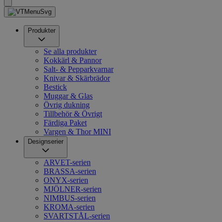
Produkter
Se alla produkter
Kokkärl & Pannor
Salt- & Pepparkvarnar
Knivar & Skärbrädor
Bestick
Muggar & Glas
Övrig dukning
Tillbehör & Övrigt
Färdiga Paket
Vargen & Thor MINI
Designserier
ARVET-serien
BRASSA-serien
ONYX-serien
MJÖLNER-serien
NIMBUS-serien
KROMA-serien
SVARTSTÅL-serien