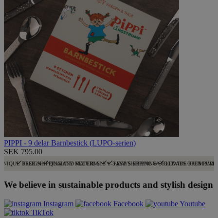
PIPPI - 9 delar Barnbestick (LUPO-serien)
SEK 795.00
UNIQUE DESIGN
FREE SHIPPING AND RETURNS
QUALITY MATERIALS
1-3 DAYS SHIPPING
FAST SHIPPING WORLDWIDE FROM SWE
30 DAYS OPEN PURC
We believe in sustainable products and stylish design
Instagram
Facebook
Youtube
TikTok