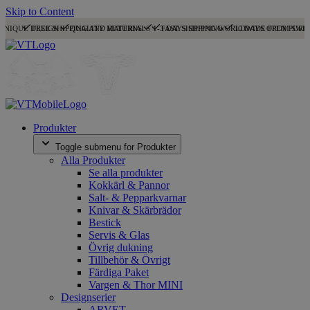
Skip to Content
UNIQUE DESIGN
FREE SHIPPING AND RETURNS
QUALITY MATERIALS
1-3 DAYS SHIPPING
FAST SHIPPING WORLDWIDE FROM SWE
30 DAYS OPEN PURC
Produkter
Toggle submenu for Produkter
Alla Produkter
Se alla produkter
Kokkärl & Pannor
Salt- & Pepparkvarnar
Knivar & Skärbrädor
Bestick
Servis & Glas
Övrig dukning
Tillbehör & Övrigt
Färdiga Paket
Vargen & Thor MINI
Designserier
ARVET