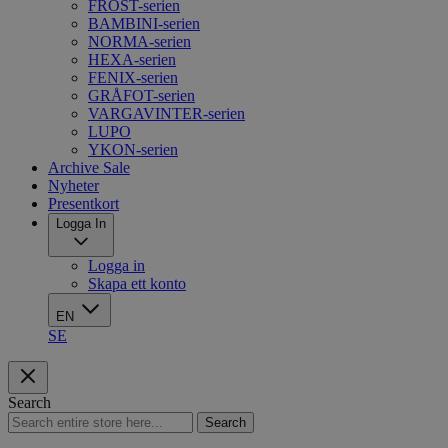
FROST-serien
BAMBINI-serien
NORMA-serien
HEXA-serien
FENIX-serien
GRÅFOT-serien
VARGAVINTER-serien
LUPO
YKON-serien
Archive Sale
Nyheter
Presentkort
Logga In
Logga in
Skapa ett konto
EN
SE
Search
Search