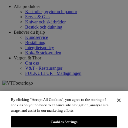
Alla produkter
Kastruller, grytor och pannor
Servis & Glas
Knivar och skärbrädor
Bestick och dukning
Behöver du hjälp
Kundservice
Beställning
Integritetspolicy
Kok- & stek-guiden
Vargen & Thor
Om oss
V&T - Restauranger
FULKULTUR - Matlagningen
Vargen och Thor
By clicking “Accept All Cookies”, you agree to the storing of
Lokomobilvägen 2F
cookies on your device to enhance site navigation, analyze site
usage, and assist in our marketing efforts.
13152 Nacka Strand, Sweden
Cookies Settings
Information and purchase conditions
Privacy Policy