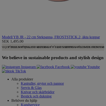
Modell YB JR - 22 cm Stekpanna, FROSTSTICK.2, äkta koppar
SEK 1,495.00
UNIQUE DESIGN
FREE SHIPPING AND RETURNS
QUALITY MATERIALS
1-3 DAYS SHIPPING
FAST SHIPPING WORLDWIDE FROM SWE
30 DAYS OPEN PURC
We believe in sustainable products and stylish design
Instagram
Facebook
Youtube
TikTok
Alla produkter
Kastruller, grytor och pannor
Servis & Glas
Knivar och skärbrädor
Bestick och dukning
Behöver du hjälp
Kundservice