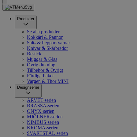
Produkter
Se alla produkter
Kokkärl & Pannor
Salt- & Pepparkvarnar
Knivar & Skärbrädor
Bestick
Muggar & Glas
Övrig dukning
Tillbehör & Övrigt
Färdiga Paket
Vargen & Thor MINI
Designserier
ARVET-serien
BRASSA-serien
ONYX-serien
MJÖLNER-serien
NIMBUS-serien
KROMA-serien
SVARTSTÅL-serien