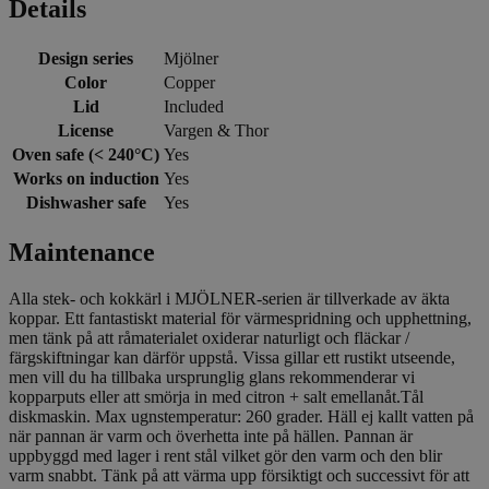
Details
Design series
Mjölner
Color
Copper
Lid
Included
License
Vargen & Thor
Oven safe (< 240°C)
Yes
Works on induction
Yes
Dishwasher safe
Yes
Maintenance
Alla stek- och kokkärl i MJÖLNER-serien är tillverkade av äkta
koppar. Ett fantastiskt material för värmespridning och upphettning,
men tänk på att råmaterialet oxiderar naturligt och fläckar /
färgskiftningar kan därför uppstå. Vissa gillar ett rustikt utseende,
men vill du ha tillbaka ursprunglig glans rekommenderar vi
kopparputs eller att smörja in med citron + salt emellanåt.Tål
diskmaskin. Max ugnstemperatur: 260 grader. Häll ej kallt vatten på
när pannan är varm och överhetta inte på hällen. Pannan är
uppbyggd med lager i rent stål vilket gör den varm och den blir
varm snabbt. Tänk på att värma upp försiktigt och successivt för att