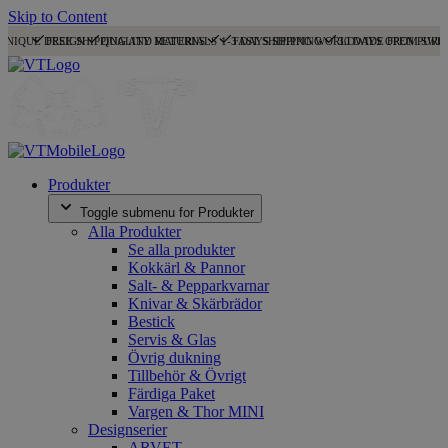
Skip to Content
UNIQUE DESIGN
FREE SHIPPING AND RETURNS
QUALITY MATERIALS
1-3 DAYS SHIPPING
FAST SHIPPING WORLDWIDE FROM SWE
30 DAYS OPEN PURC
Produkter
Toggle submenu for Produkter
Alla Produkter
Se alla produkter
Kokkärl & Pannor
Salt- & Pepparkvarnar
Knivar & Skärbrädor
Bestick
Servis & Glas
Övrig dukning
Tillbehör & Övrigt
Färdiga Paket
Vargen & Thor MINI
Designserier
ARVET