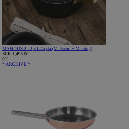
MANDUS.2 - 2,8 L Gryta (Mattsvart + Mässing)
SEK 1,495.00
0%
* ARCHIVE *