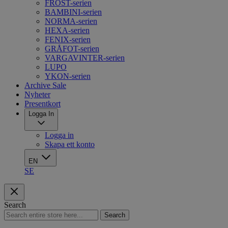
FROST-serien
BAMBINI-serien
NORMA-serien
HEXA-serien
FENIX-serien
GRÅFOT-serien
VARGAVINTER-serien
LUPO
YKON-serien
Archive Sale
Nyheter
Presentkort
Logga In
Logga in
Skapa ett konto
EN
SE
Search
Search