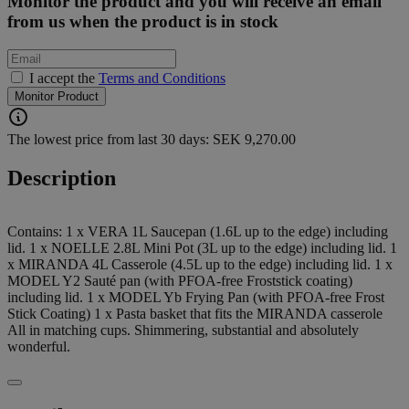
Monitor the product and you will receive an email
from us when the product is in stock
I accept the
Terms and Conditions
Monitor Product
The lowest price from last 30 days: SEK 9,270.00
Description
Contains: 1 x VERA 1L Saucepan (1.6L up to the edge) including
lid. 1 x NOELLE 2.8L Mini Pot (3L up to the edge) including lid. 1
x MIRANDA 4L Casserole (4.5L up to the edge) including lid. 1 x
MODEL Y2 Sauté pan (with PFOA-free Froststick coating)
including lid. 1 x MODEL Yb Frying Pan (with PFOA-free Frost
Stick Coating) 1 x Pasta basket that fits the MIRANDA casserole
All in matching cups. Shimmering, substantial and absolutely
wonderful.