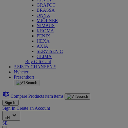
GRÅFOT
BRASSA
ONYX
MJÖLNER
NIMBUS
KROMA
FENIX
HEXA
AXIA
SERVISEN C
GLIMA
Buy Gift Card
* SISTA CHANSEN *
Nyheter
Presentkort
Compare Products
item
items
Sign In
Sign In
Create an Account
EN
SE