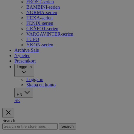
FROST-serien
BAMBINI-serien
NORMA-serien
HEXA-serien
FENIX-serien
GRÅFOT-serien
VARGAVINTER-serien
LUPO
YKON-serien
Archive Sale
Nyheter
Presentkort
Logga In
Logga in
Skapa ett konto
EN
SE
Search
Search