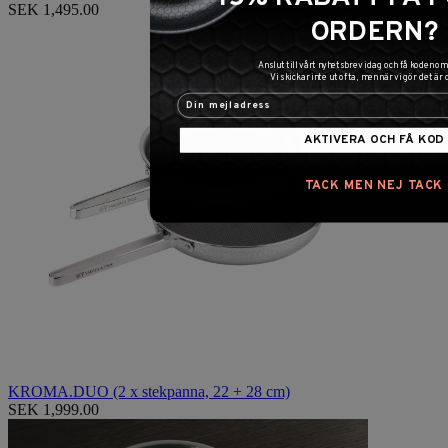
SEK 1,495.00
ORDERN?
Anslut till vårt nyhetsbrev idag och få koden 
Vi skickar inte ut ofta, men när vi gör det är 
AKTIVERA OCH FÅ KOD
TACK MEN NEJ TACK
KROMA.DUO (2 x stekpanna, 22 + 28 cm)
SEK 1,999.00