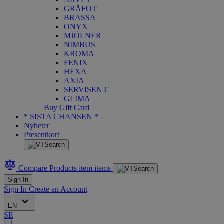
GRÅFOT
BRASSA
ONYX
MJÖLNER
NIMBUS
KROMA
FENIX
HEXA
AXIA
SERVISEN C
GLIMA
Buy Gift Card
* SISTA CHANSEN *
Nyheter
Presentkort
Compare Products
item
items
Sign In
Sign In
Create an Account
EN
SE