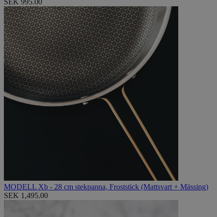
SEK 995.00
MODELL Xb - 28 cm stekpanna, Froststick (Mattsvart + Mässing)
SEK 1,495.00