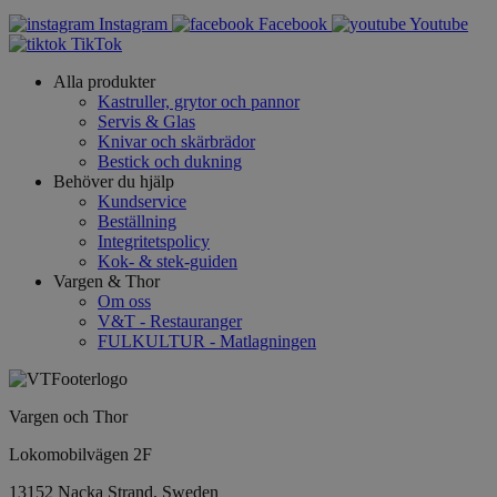
Instagram
Facebook
Youtube
TikTok
Alla produkter
Kastruller, grytor och pannor
Servis & Glas
Knivar och skärbrädor
Bestick och dukning
Behöver du hjälp
Kundservice
Beställning
Integritetspolicy
Kok- & stek-guiden
Vargen & Thor
Om oss
V&T - Restauranger
FULKULTUR - Matlagningen
Vargen och Thor
Lokomobilvägen 2F
13152 Nacka Strand, Sweden