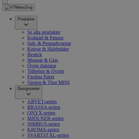
Produkter
Se alla produkter
Kokkärl & Pannor
Salt- & Pepparkvarnar
Knivar & Skärbrädor
Bestick
Muggar & Glas
Övrig dukning
Tillbehör & Övrigt
Färdiga Paket
Vargen & Thor MINI
Designserier
ARVET-serien
BRASSA-serien
ONYX-serien
MJÖLNER-serien
NIMBUS-serien
KROMA-serien
SVARTSTÅL-serien