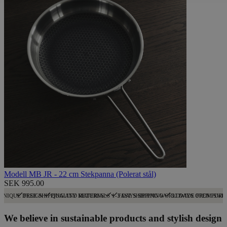
Modell MB JR - 22 cm Stekpanna (Polerat stål)
SEK 995.00
UNIQUE DESIGN
FREE SHIPPING AND RETURNS
QUALITY MATERIALS
1-3 DAYS SHIPPING
FAST SHIPPING WORLDWIDE FROM SWE
30 DAYS OPEN PURC
We believe in sustainable products and stylish design