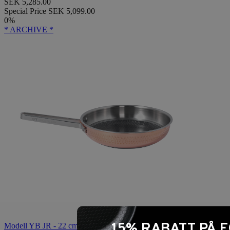
SEK 5,285.00
Special Price
SEK 5,099.00
0%
* ARCHIVE *
15% RABATT PÅ 
Modell YB JR - 22 cm Stekpanna, FROSTSTICK.2, äkta koppar