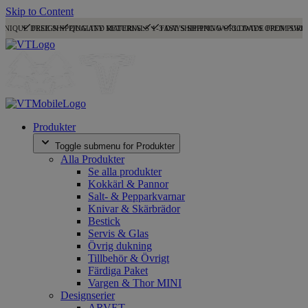
Skip to Content
UNIQUE DESIGN
FREE SHIPPING AND RETURNS
QUALITY MATERIALS
1-3 DAYS SHIPPING
FAST SHIPPING WORLDWIDE FROM SWE
30 DAYS OPEN PURC
Produkter
Toggle submenu for Produkter
Alla Produkter
Se alla produkter
Kokkärl & Pannor
Salt- & Pepparkvarnar
Knivar & Skärbrädor
Bestick
Servis & Glas
Övrig dukning
Tillbehör & Övrigt
Färdiga Paket
Vargen & Thor MINI
Designserier
ARVET