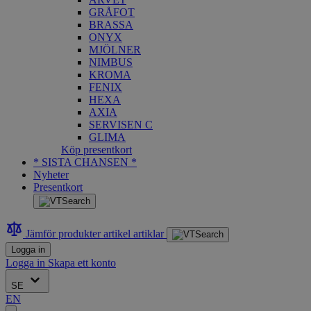
GRÅFOT
BRASSA
ONYX
MJÖLNER
NIMBUS
KROMA
FENIX
HEXA
AXIA
SERVISEN C
GLIMA
Köp presentkort
* SISTA CHANSEN *
Nyheter
Presentkort
Jämför produkter
artikel
artiklar
Logga in
Logga in
Skapa ett konto
SE
EN