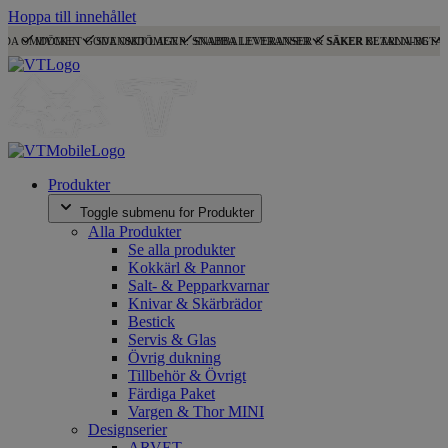
Hoppa till innehållet
ODA OMDÖMEN
MYCKET GODA OMDÖMEN
SVENSKT LAGER: SNABBA LEVERANSER
SNABBA LEVERANSER & SÄKER BETALNING
SÄKER KLARNA-BETA
Produkter
Toggle submenu for Produkter
Alla Produkter
Se alla produkter
Kokkärl & Pannor
Salt- & Pepparkvarnar
Knivar & Skärbrädor
Bestick
Servis & Glas
Övrig dukning
Tillbehör & Övrigt
Färdiga Paket
Vargen & Thor MINI
Designserier
ARVET