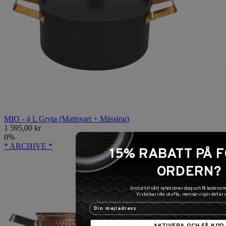
MIO - 4 L Gryta (Mattsvart + Mässing)
1 595,00 kr
0%
* ARCHIVE *
15% RABATT PÅ 
ORDERN?
Anslut till vårt nyhetsbrev idag och få koden 
Vi skickar inte ut ofta, men när vi gör det är 
AKTIVERA OCH FÅ KOD