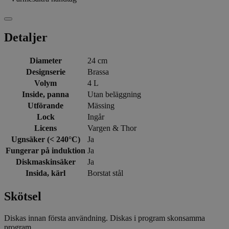
Detaljer
Diameter
24 cm
Designserie
Brassa
Volym
4 L
Inside, panna
Utan beläggning
Utförande
Mässing
Lock
Ingår
Licens
Vargen & Thor
Ugnsäker (< 240°C)
Ja
Fungerar på induktion
Ja
Diskmaskinsäker
Ja
Insida, kärl
Borstat stål
Skötsel
Diskas innan första användning. Diskas i program skonsamma
program.