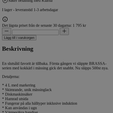
Säker betalning med Klarna
I lager - leveranstid 1-3 arbetsdagar
Det lägsta priset från de senaste 30 dagarna: 1 795 kr
Lägg till i varukorgen
Beskrivning
En slutsåld favorit är tillbaka. Första gången vi släppte BRASSA-
serien med kokkärl i mässing gick det snabbt. Nu släpps 500st nya.
Detaljerna:
* 4 L med markering
* Skimrande, unik mässinglack
* Diskmaskinsäker
* Hamrad utsida
* Fungerar på alla hälltyper inklusive induktion
* Kan användas i ugn
* Värmesäkra handtag