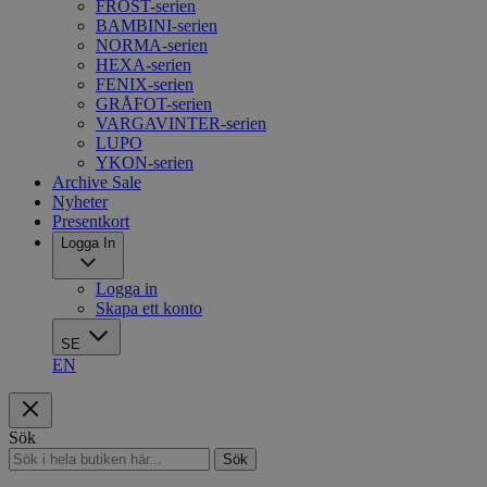
FROST-serien
BAMBINI-serien
NORMA-serien
HEXA-serien
FENIX-serien
GRÅFOT-serien
VARGAVINTER-serien
LUPO
YKON-serien
Archive Sale
Nyheter
Presentkort
Logga In
Logga in
Skapa ett konto
SE
EN
Sök
Sök