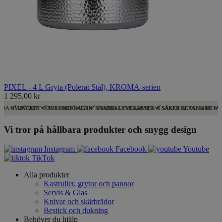
PIXEL - 4 L Gryta (Polerat Stål), KROMA-serien
1 295,00 kr
ODA OMDÖMEN
MYCKET GODA OMDÖMEN
SVENSKT LAGER: SNABBA LEVERANSER
SNABBA LEVERANSER & SÄKER BETALNING
SÄKER KLARNA-BETA
Vi tror på hållbara produkter och snygg design
Instagram
Facebook
Youtube
TikTok
Alla produkter
Kastruller, grytor och pannor
Servis & Glas
Knivar och skärbrädor
Bestick och dukning
Behöver du hjälp