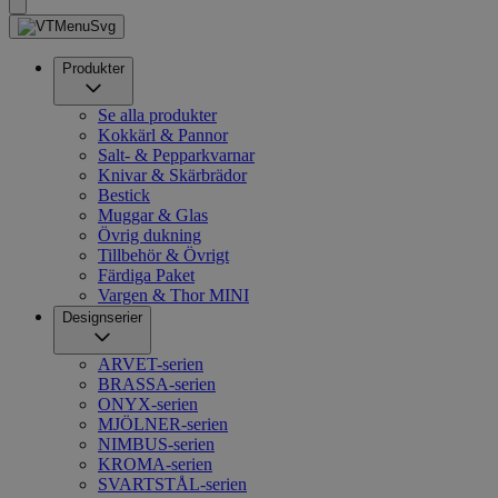
Produkter
Se alla produkter
Kokkärl & Pannor
Salt- & Pepparkvarnar
Knivar & Skärbrädor
Bestick
Muggar & Glas
Övrig dukning
Tillbehör & Övrigt
Färdiga Paket
Vargen & Thor MINI
Designserier
ARVET-serien
BRASSA-serien
ONYX-serien
MJÖLNER-serien
NIMBUS-serien
KROMA-serien
SVARTSTÅL-serien