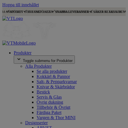
Hoppa till innehållet
ODA OMDÖMEN
MYCKET GODA OMDÖMEN
SVENSKT LAGER: SNABBA LEVERANSER
SNABBA LEVERANSER & SÄKER BETALNING
SÄKER KLARNA-BETA
Produkter
Toggle submenu for Produkter
Alla Produkter
Se alla produkter
Kokkärl & Pannor
Salt- & Pepparkvarnar
Knivar & Skärbrädor
Bestick
Servis & Glas
Övrig dukning
Tillbehör & Övrigt
Färdiga Paket
Vargen & Thor MINI
Designserier
ARVET