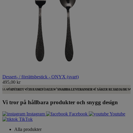
Dessert- / förrättsbestick - ONYX (svart)
495,00 kr
ODA OMDÖMEN
MYCKET GODA OMDÖMEN
SVENSKT LAGER: SNABBA LEVERANSER
SNABBA LEVERANSER & SÄKER BETALNING
SÄKER KLARNA-BETA
Vi tror på hållbara produkter och snygg design
Instagram
Facebook
Youtube
TikTok
Alla produkter