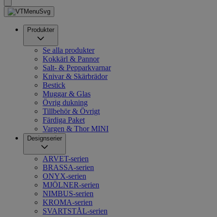
Produkter
Se alla produkter
Kokkärl & Pannor
Salt- & Pepparkvarnar
Knivar & Skärbrädor
Bestick
Muggar & Glas
Övrig dukning
Tillbehör & Övrigt
Färdiga Paket
Vargen & Thor MINI
Designserier
ARVET-serien
BRASSA-serien
ONYX-serien
MJÖLNER-serien
NIMBUS-serien
KROMA-serien
SVARTSTÅL-serien