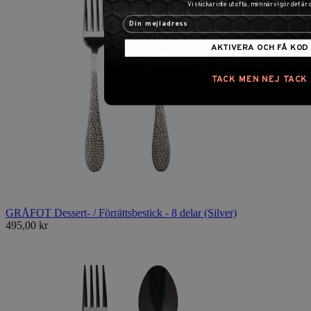
Vi skickar inte ut ofta, men när vi gör det är 
AKTIVERA OCH FÅ KOD
TACK MEN NEJ TACK
GRÅFOT Dessert- / Förrättsbestick - 8 delar (Silver)
495,00 kr