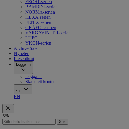
FROST-serien
BAMBINI-serien
NORMA-serien
HEXA-serien
FENIX-serien
GRÅFOT-serien
VARGAVINTER-serien
LUPO
YKON-serien
Archive Sale
Nyheter
Presentkort
Logga In
Logga in
Skapa ett konto
SE
EN
Sök
Sök