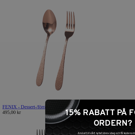
FENIX - Dessert-/förrättsbestick, 8 delar (Koppar-rosé)
15% RABATT PÅ 
495,00 kr
ORDERN?
Anslut till vårt nyhetsbrev idag och få koden 