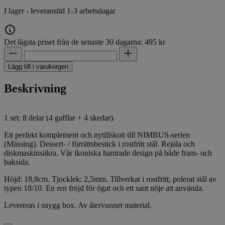
I lager - leveranstid 1-3 arbetsdagar
Det lägsta priset från de senaste 30 dagarna: 495 kr
Lägg till i varukorgen
Beskrivning
1 set: 8 delar (4 gafflar + 4 skedar).
Ett perfekt komplement och nytillskott till NIMBUS-serien
(Mässing). Dessert- / förrättsbestick i rostfritt stål. Rejäla och
diskmaskinsäkra. Vår ikoniska hamrade design på både fram- och
baksida.
Höjd: 18,8cm. Tjocklek: 2,5mm. Tillverkat i rostfritt, polerat stål av
typen 18/10. En ren fröjd för ögat och ett sant nöje att använda.
Levereras i snygg box. Av återvunnet material.