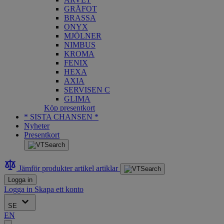
GRÅFOT
BRASSA
ONYX
MJÖLNER
NIMBUS
KROMA
FENIX
HEXA
AXIA
SERVISEN C
GLIMA
Köp presentkort
* SISTA CHANSEN *
Nyheter
Presentkort
Jämför produkter
artikel
artiklar
Logga in
Logga in
Skapa ett konto
SE
EN