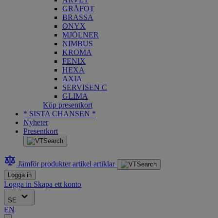
GRÅFOT
BRASSA
ONYX
MJÖLNER
NIMBUS
KROMA
FENIX
HEXA
AXIA
SERVISEN C
GLIMA
Köp presentkort
* SISTA CHANSEN *
Nyheter
Presentkort
Jämför produkter
artikel
artiklar
Logga in
Logga in
Skapa ett konto
SE
EN