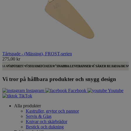
Tårtspade - (Mässing), FROST-serien
275,00 kr
ODA OMDÖMEN
MYCKET GODA OMDÖMEN
SVENSKT LAGER: SNABBA LEVERANSER
SNABBA LEVERANSER & SÄKER BETALNING
SÄKER KLARNA-BETA
Vi tror på hållbara produkter och snygg design
Instagram
Facebook
Youtube
TikTok
Alla produkter
Kastruller, grytor och pannor
Servis & Glas
Knivar och skärbrädor
Bestick och dukning