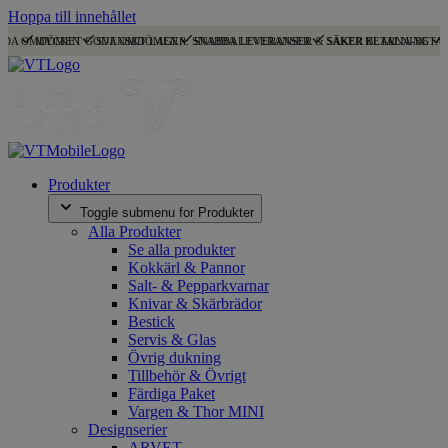
Hoppa till innehållet
ODA OMDÖMEN
MYCKET GODA OMDÖMEN
SVENSKT LAGER: SNABBA LEVERANSER
SNABBA LEVERANSER & SÄKER BETALNING
SÄKER KLARNA-BETA
Produkter
Toggle submenu for Produkter
Alla Produkter
Se alla produkter
Kokkärl & Pannor
Salt- & Pepparkvarnar
Knivar & Skärbrädor
Bestick
Servis & Glas
Övrig dukning
Tillbehör & Övrigt
Färdiga Paket
Vargen & Thor MINI
Designserier
ARVET