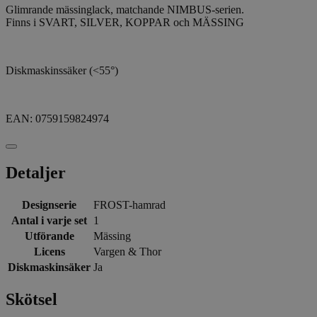
Glimrande mässinglack, matchande NIMBUS-serien.
Finns i SVART, SILVER, KOPPAR och MÄSSING
Diskmaskinssäker (<55°)
EAN: 0759159824974
Detaljer
Designserie
FROST-hamrad
Antal i varje set
1
Utförande
Mässing
Licens
Vargen & Thor
Diskmaskinsäker
Ja
Skötsel