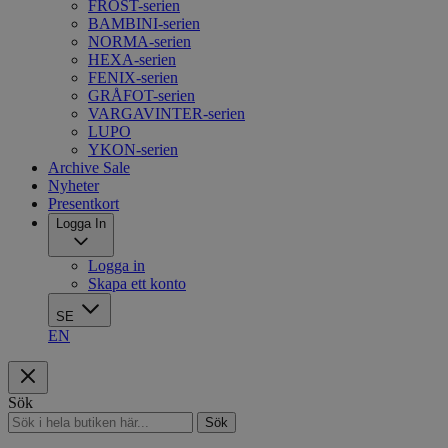
FROST-serien
BAMBINI-serien
NORMA-serien
HEXA-serien
FENIX-serien
GRÅFOT-serien
VARGAVINTER-serien
LUPO
YKON-serien
Archive Sale
Nyheter
Presentkort
Logga In
Logga in
Skapa ett konto
SE
EN
Sök
Sök