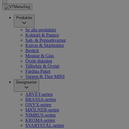
Produkter
Se alla produkter
Kokkärl & Pannor
Salt- & Pepparkvarnar
Knivar & Skärbrädor
Bestick
Muggar & Glas
Övrig dukning
Tillbehör & Övrigt
Färdiga Paket
Vargen & Thor MINI
Designserier
ARVET-serien
BRASSA-serien
ONYX-serien
MJÖLNER-serien
NIMBUS-serien
KROMA-serien
SVARTSTÅL-serien