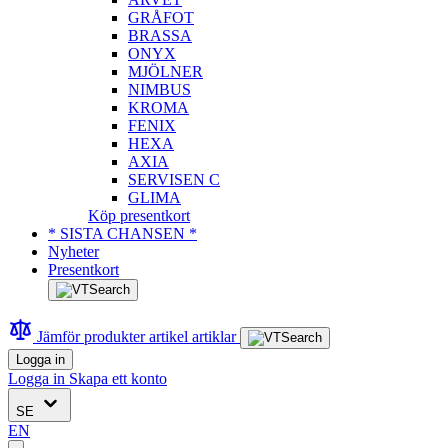
GRÅFOT
BRASSA
ONYX
MJÖLNER
NIMBUS
KROMA
FENIX
HEXA
AXIA
SERVISEN C
GLIMA
Köp presentkort
* SISTA CHANSEN *
Nyheter
Presentkort
Jämför produkter
artikel
artiklar
Logga in
Logga in
Skapa ett konto
SE
EN