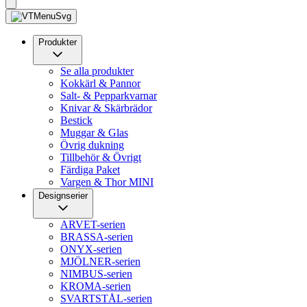
Produkter
Se alla produkter
Kokkärl & Pannor
Salt- & Pepparkvarnar
Knivar & Skärbrädor
Bestick
Muggar & Glas
Övrig dukning
Tillbehör & Övrigt
Färdiga Paket
Vargen & Thor MINI
Designserier
ARVET-serien
BRASSA-serien
ONYX-serien
MJÖLNER-serien
NIMBUS-serien
KROMA-serien
SVARTSTÅL-serien