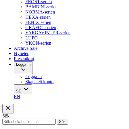
FROST-serien
BAMBINI-serien
NORMA-serien
HEXA-serien
FENIX-serien
GRÅFOT-serien
VARGAVINTER-serien
LUPO
YKON-serien
Archive Sale
Nyheter
Presentkort
Logga In
Logga in
Skapa ett konto
SE
EN
Sök
Sök