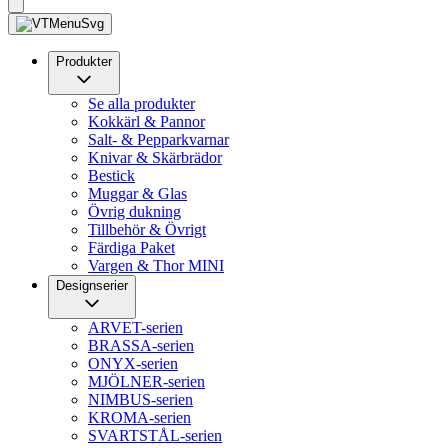
Produkter
Se alla produkter
Kokkärl & Pannor
Salt- & Pepparkvarnar
Knivar & Skärbrädor
Bestick
Muggar & Glas
Övrig dukning
Tillbehör & Övrigt
Färdiga Paket
Vargen & Thor MINI
Designserier
ARVET-serien
BRASSA-serien
ONYX-serien
MJÖLNER-serien
NIMBUS-serien
KROMA-serien
SVARTSTÅL-serien