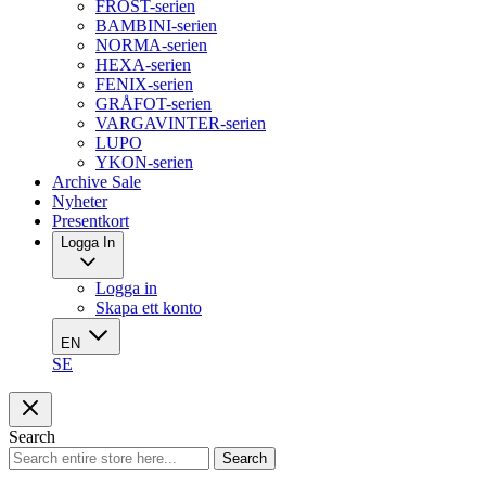
FROST-serien
BAMBINI-serien
NORMA-serien
HEXA-serien
FENIX-serien
GRÅFOT-serien
VARGAVINTER-serien
LUPO
YKON-serien
Archive Sale
Nyheter
Presentkort
Logga In
Logga in
Skapa ett konto
EN
SE
Search
Search