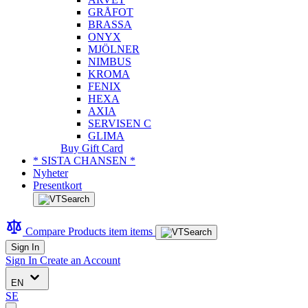
GRÅFOT
BRASSA
ONYX
MJÖLNER
NIMBUS
KROMA
FENIX
HEXA
AXIA
SERVISEN C
GLIMA
Buy Gift Card
* SISTA CHANSEN *
Nyheter
Presentkort
Compare Products
item
items
Sign In
Sign In
Create an Account
EN
SE