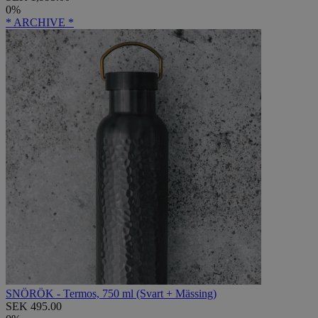
0%
* ARCHIVE *
SNÖRÖK - Termos, 750 ml (Svart + Mässing)
SEK 495.00