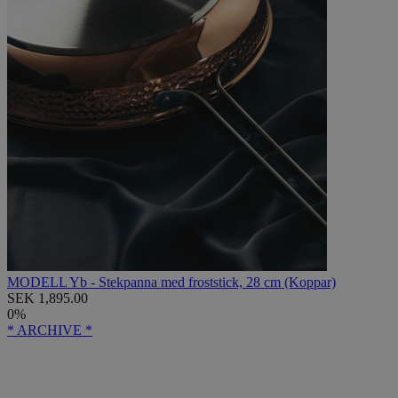
MODELL Yb - Stekpanna med froststick, 28 cm (Koppar)
SEK 1,895.00
0%
* ARCHIVE *