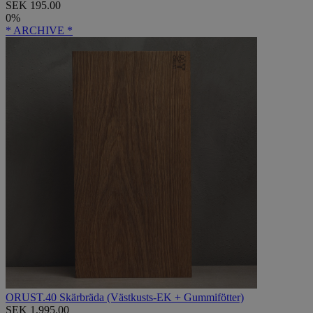
SEK 195.00
0%
* ARCHIVE *
ORUST.40 Skärbräda (Västkusts-EK + Gummifötter)
SEK 1,995.00