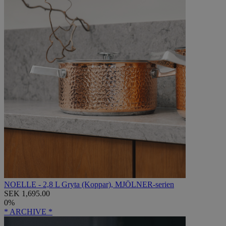
NOELLE - 2,8 L Gryta (Koppar), MJÖLNER-serien
SEK 1,695.00
0%
* ARCHIVE *