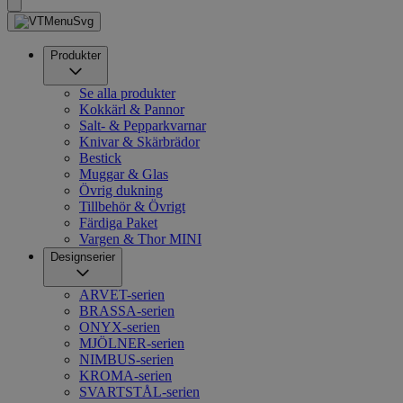
Produkter
Se alla produkter
Kokkärl & Pannor
Salt- & Pepparkvarnar
Knivar & Skärbrädor
Bestick
Muggar & Glas
Övrig dukning
Tillbehör & Övrigt
Färdiga Paket
Vargen & Thor MINI
Designserier
ARVET-serien
BRASSA-serien
ONYX-serien
MJÖLNER-serien
NIMBUS-serien
KROMA-serien
SVARTSTÅL-serien