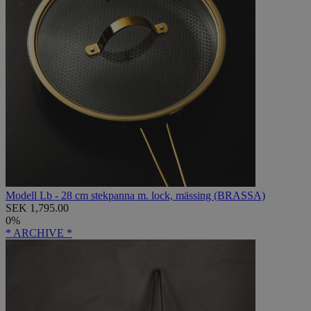
Modell Lb - 28 cm stekpanna m. lock, mässing (BRASSA)
SEK 1,795.00
0%
* ARCHIVE *