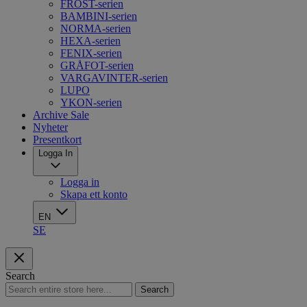
FROST-serien
BAMBINI-serien
NORMA-serien
HEXA-serien
FENIX-serien
GRÅFOT-serien
VARGAVINTER-serien
LUPO
YKON-serien
Archive Sale
Nyheter
Presentkort
Logga In
Logga in
Skapa ett konto
EN
SE
Search
Search