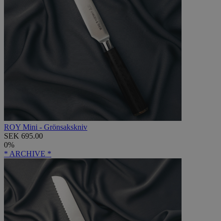
ROY Mini - Grönsakskniv
SEK 695.00
0%
* ARCHIVE *