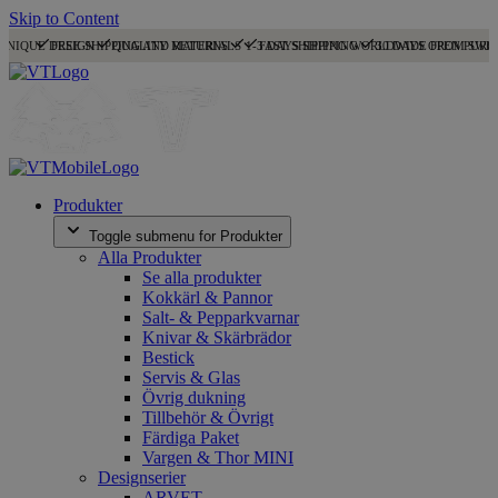
Skip to Content
UNIQUE DESIGN
FREE SHIPPING AND RETURNS
QUALITY MATERIALS
1-3 DAYS SHIPPING
FAST SHIPPING WORLDWIDE FROM SWE
30 DAYS OPEN PURC
Produkter
Toggle submenu for Produkter
Alla Produkter
Se alla produkter
Kokkärl & Pannor
Salt- & Pepparkvarnar
Knivar & Skärbrädor
Bestick
Servis & Glas
Övrig dukning
Tillbehör & Övrigt
Färdiga Paket
Vargen & Thor MINI
Designserier
ARVET