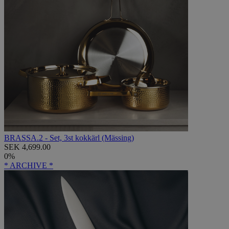
BRASSA.2 - Set, 3st kokkärl (Mässing)
SEK 4,699.00
0%
* ARCHIVE *