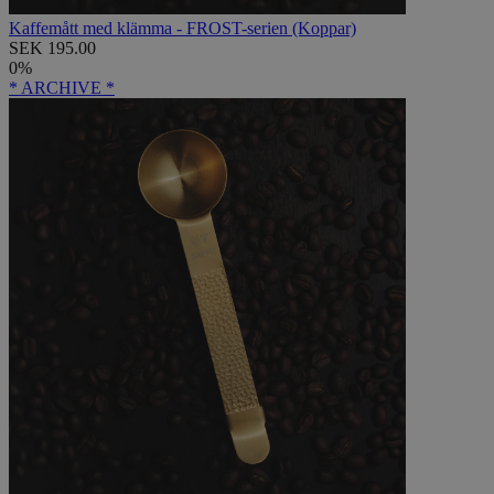
Kaffemått med klämma - FROST-serien (Koppar)
SEK 195.00
0%
* ARCHIVE *