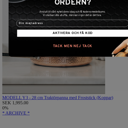
ORDERN?
Anslut till vårt nyhetsbrev idag och få koden omedelbums.
Vi skickar inte ut ofta, men när vi gör det är det bra.
AKTIVERA OCH FÅ KOD
TACK MEN NEJ TACK
MODELL Y3 - 28 cm Traktörpanna med Froststick (Koppar)
SEK 1,995.00
0%
* ARCHIVE *