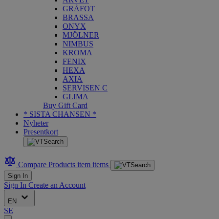
GRÅFOT
BRASSA
ONYX
MJÖLNER
NIMBUS
KROMA
FENIX
HEXA
AXIA
SERVISEN C
GLIMA
Buy Gift Card
* SISTA CHANSEN *
Nyheter
Presentkort
Compare Products
item
items
Sign In
Sign In
Create an Account
EN
SE