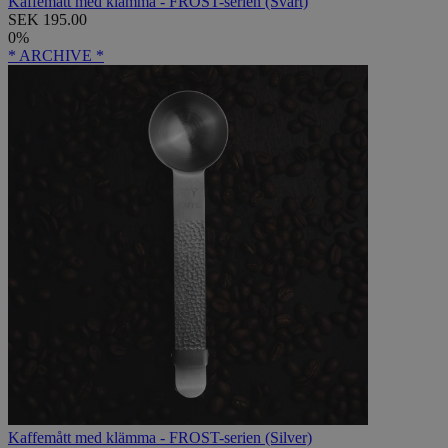
Kaffemått med klämma - FROST-serien (Svart)
SEK 195.00
0%
* ARCHIVE *
Kaffemått med klämma - FROST-serien (Silver)