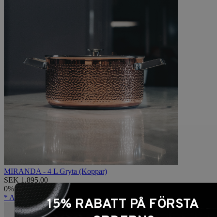
MIRANDA - 4 L Gryta (Koppar)
SEK 1,895.00
0%
* ARCHIVE *
15% RABATT PÅ FÖRSTA