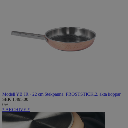
Modell YB JR - 22 cm Stekpanna, FROSTSTICK.2, äkta koppar
SEK 1,495.00
0%
* ARCHIVE *