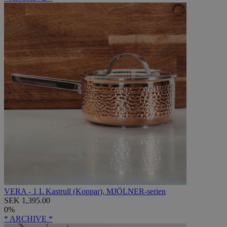
VERA - 1 L Kastrull (Koppar), MJÖLNER-serien
SEK 1,395.00
0%
* ARCHIVE *